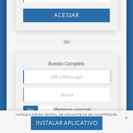
ACESSAR
OU
Acesso Completo
CPF/CNPJ/Login
Senha
Manter-me conectado
Sim
Não
INSTALE O APP DA CENTRAL DO ASSINANTE NO SEU SMARTPHONE!
INSTALAR APLICATIVO
ACESSAR